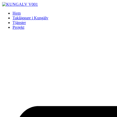
Skip
to
Hem
content
Takläggare i Kungälv
Tjänster
Projekt