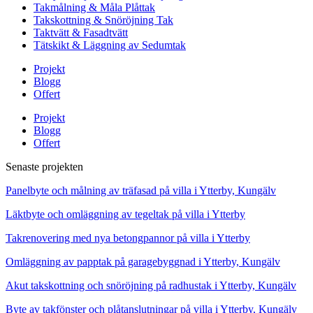
Takmålning & Måla Plåttak
Takskottning & Snöröjning Tak
Taktvätt & Fasadtvätt
Tätskikt & Läggning av Sedumtak
Projekt
Blogg
Offert
Projekt
Blogg
Offert
Senaste projekten
Panelbyte och målning av träfasad på villa i Ytterby, Kungälv
Läktbyte och omläggning av tegeltak på villa i Ytterby
Takrenovering med nya betongpannor på villa i Ytterby
Omläggning av papptak på garagebyggnad i Ytterby, Kungälv
Akut takskottning och snöröjning på radhustak i Ytterby, Kungälv
Byte av takfönster och plåtanslutningar på villa i Ytterby, Kungälv