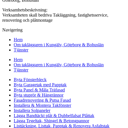
Göteborg, Bohuslän
Verksamhetsbeskrivning:
Verksamheten skall bedriva Takläggning, fastighetsservice,
renovering och plåtmontage
Navigering
Hem
Om takläggaren i Kungälv, Göteborg & Bohuslän
Tjänster
Hem
Om takläggaren i Kungälv, Göteborg & Bohuslän
Tjänster
Byta Fönsterbleck
Byta Garagetak med Papptak
Byta Panel & Måla Träfasad
Byta stuprör & Hängrännor
Fasadrenovering & Putsa Fasad
Installera & Montera Takfönster
Installera Solpaneler
Lägga Bandtäckt plåt & Dubbelfalsat Plåttak
Lägga Tegeltak, Shingel & Betongpannor
Listtäckning, Listtak, Papptak & Renovera Asfaltstak