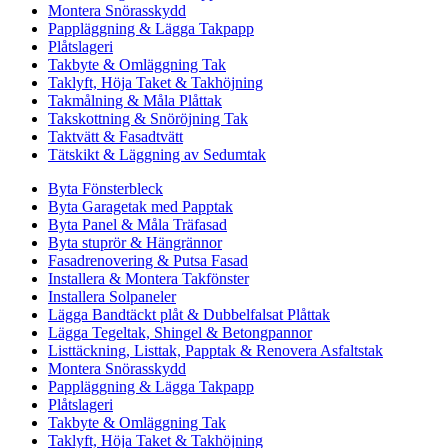
Montera Snörasskydd
Pappläggning & Lägga Takpapp
Plåtslageri
Takbyte & Omläggning Tak
Taklyft, Höja Taket & Takhöjning
Takmålning & Måla Plåttak
Takskottning & Snöröjning Tak
Taktvätt & Fasadtvätt
Tätskikt & Läggning av Sedumtak
Byta Fönsterbleck
Byta Garagetak med Papptak
Byta Panel & Måla Träfasad
Byta stuprör & Hängrännor
Fasadrenovering & Putsa Fasad
Installera & Montera Takfönster
Installera Solpaneler
Lägga Bandtäckt plåt & Dubbelfalsat Plåttak
Lägga Tegeltak, Shingel & Betongpannor
Listtäckning, Listtak, Papptak & Renovera Asfaltstak
Montera Snörasskydd
Pappläggning & Lägga Takpapp
Plåtslageri
Takbyte & Omläggning Tak
Taklyft, Höja Taket & Takhöjning